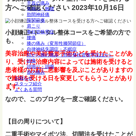
手首の痛み
方へご確認ください
2023年10月16日
耳鳴り・難聴
肋間神経痛
股関節痛
肩こり
小顔矯正+トータル整体コースをご希望の方で
脊柱管狭窄症
腰痛
も、
膝の痛み（変形性膝関節症）
自律神経失調症・不眠症
美容治療や美容整形手術などを受けたことがあ
頚から腕の痛み（頚部脊柱管狭窄症ほか）
頭痛
り、受けた治療内容によっては施術を受けると
頭鳴り・頭鳴
患者様のお顔に悪影響を及ぶことがありますの
首の痛み
で施術を受ける日を変更してもらうことがあり
お知らせ
スタッフ紹介
ます。
よくある質問
なので、このブログを一度ご確認ください。
【目の周りについて】
二重手術やマイボツ法、切開法を受けたことが