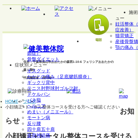
施術
ュー
妊活整体
症改善）
猫背矯正
産後骨盤
顎の痛み
節症）
骨盤ダイエット
住所：千葉県流山市おおたかの森西1-10-6 フェリシアおおたかの
症状別メニュー
森１階B
オスグッド
かかとの痛み（足底腱筋膜炎）
代表施術者：成田純一
ギックリ背中
テニス肘野球肘ゴルフ肘
ドケルバン
バネ指
HOME
>
ブログ
>
ヘルニア
小顔矯正+トータル整体コースを受ける方へご確認ください
お知
めまい（メニエール）
モートン病
らせ
反り腰
四十肩五十肩
小顔矯正+トータル整体コースを受ける
坐骨神経痛