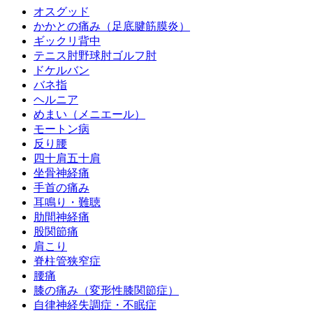
オスグッド
かかとの痛み（足底腱筋膜炎）
ギックリ背中
テニス肘野球肘ゴルフ肘
ドケルバン
バネ指
ヘルニア
めまい（メニエール）
モートン病
反り腰
四十肩五十肩
坐骨神経痛
手首の痛み
耳鳴り・難聴
肋間神経痛
股関節痛
肩こり
脊柱管狭窄症
腰痛
膝の痛み（変形性膝関節症）
自律神経失調症・不眠症