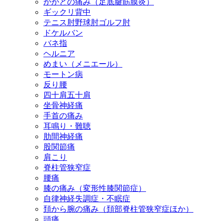
かかとの痛み（足底腱筋膜炎）
ギックリ背中
テニス肘野球肘ゴルフ肘
ドケルバン
バネ指
ヘルニア
めまい（メニエール）
モートン病
反り腰
四十肩五十肩
坐骨神経痛
手首の痛み
耳鳴り・難聴
肋間神経痛
股関節痛
肩こり
脊柱管狭窄症
腰痛
膝の痛み（変形性膝関節症）
自律神経失調症・不眠症
頚から腕の痛み（頚部脊柱管狭窄症ほか）
頭痛