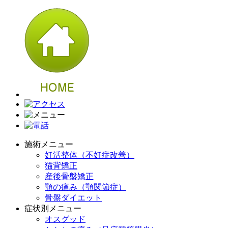
施術メニュー
妊活整体（不妊症改善）
猫背矯正
産後骨盤矯正
顎の痛み（顎関節症）
骨盤ダイエット
症状別メニュー
オスグッド