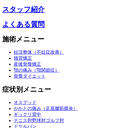
スタッフ紹介
よくある質問
施術メニュー
妊活整体（不妊症改善）
猫背矯正
産後骨盤矯正
顎の痛み（顎関節症）
骨盤ダイエット
症状別メニュー
オスグッド
かかとの痛み（足底腱筋膜炎）
ギックリ背中
テニス肘野球肘ゴルフ肘
ドケルバン