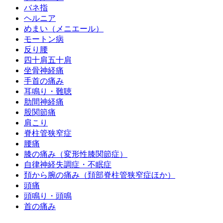
バネ指
ヘルニア
めまい（メニエール）
モートン病
反り腰
四十肩五十肩
坐骨神経痛
手首の痛み
耳鳴り・難聴
肋間神経痛
股関節痛
肩こり
脊柱管狭窄症
腰痛
膝の痛み（変形性膝関節症）
自律神経失調症・不眠症
頚から腕の痛み（頚部脊柱管狭窄症ほか）
頭痛
頭鳴り・頭鳴
首の痛み