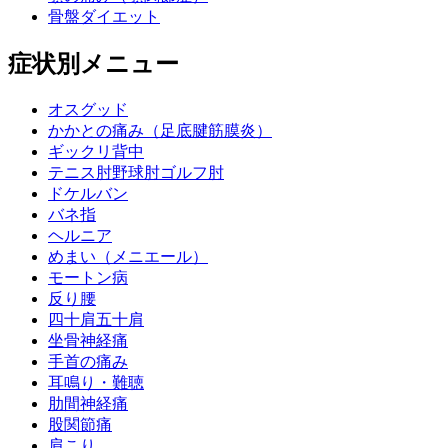
骨盤ダイエット
症状別メニュー
オスグッド
かかとの痛み（足底腱筋膜炎）
ギックリ背中
テニス肘野球肘ゴルフ肘
ドケルバン
バネ指
ヘルニア
めまい（メニエール）
モートン病
反り腰
四十肩五十肩
坐骨神経痛
手首の痛み
耳鳴り・難聴
肋間神経痛
股関節痛
肩こり