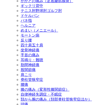
かかとの痛み（足底腱筋膜炎）
ギックリ背中
テニス肘野球肘ゴルフ肘
ドケルバン
バネ指
ヘルニア
めまい（メニエール）
モートン病
反り腰
四十肩五十肩
坐骨神経痛
手首の痛み
耳鳴り・難聴
肋間神経痛
股関節痛
肩こり
脊柱管狭窄症
腰痛
膝の痛み（変形性膝関節症）
自律神経失調症・不眠症
頚から腕の痛み（頚部脊柱管狭窄症ほか）
頭痛