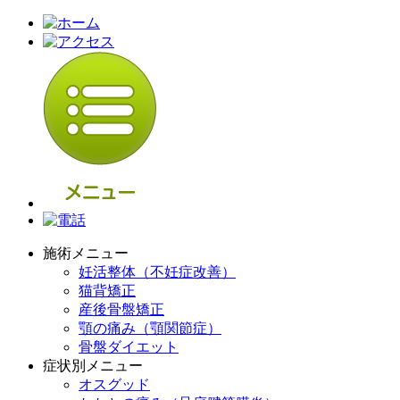
施術メニュー
妊活整体（不妊症改善）
猫背矯正
産後骨盤矯正
顎の痛み（顎関節症）
骨盤ダイエット
症状別メニュー
オスグッド