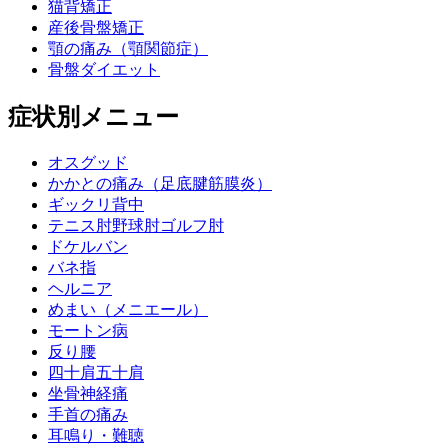
猫背矯正
産後骨盤矯正
顎の痛み（顎関節症）
骨盤ダイエット
症状別メニュー
オスグッド
かかとの痛み（足底腱筋膜炎）
ギックリ背中
テニス肘野球肘ゴルフ肘
ドケルバン
バネ指
ヘルニア
めまい（メニエール）
モートン病
反り腰
四十肩五十肩
坐骨神経痛
手首の痛み
耳鳴り・難聴