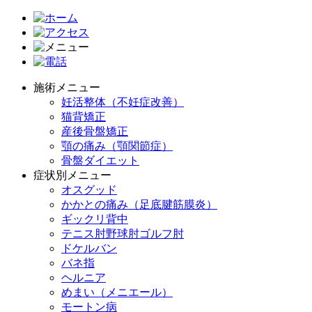
施術メニュー
妊活整体（不妊症改善）
猫背矯正
産後骨盤矯正
顎の痛み（顎関節症）
骨盤ダイエット
症状別メニュー
オスグッド
かかとの痛み（足底腱筋膜炎）
ギックリ背中
テニス肘野球肘ゴルフ肘
ドケルバン
バネ指
ヘルニア
めまい（メニエール）
モートン病