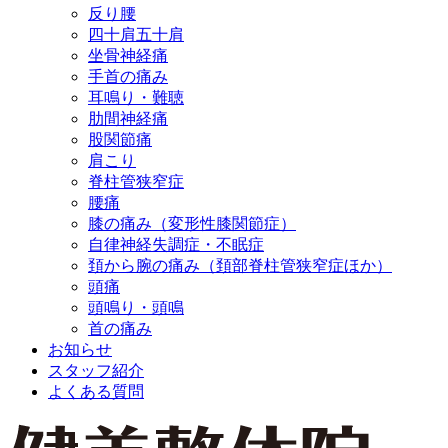
反り腰
四十肩五十肩
坐骨神経痛
手首の痛み
耳鳴り・難聴
肋間神経痛
股関節痛
肩こり
脊柱管狭窄症
腰痛
膝の痛み（変形性膝関節症）
自律神経失調症・不眠症
頚から腕の痛み（頚部脊柱管狭窄症ほか）
頭痛
頭鳴り・頭鳴
首の痛み
お知らせ
スタッフ紹介
よくある質問