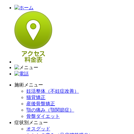
施術メニュー
妊活整体（不妊症改善）
猫背矯正
産後骨盤矯正
顎の痛み（顎関節症）
骨盤ダイエット
症状別メニュー
オスグッド