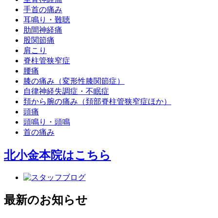
手首の痛み
耳鳴り・難聴
肋間神経痛
股関節痛
肩こり
脊柱管狭窄症
腰痛
膝の痛み（変形性膝関節症）
自律神経失調症・不眠症
頚から腕の痛み（頚部脊柱管狭窄症ほか）
頭痛
頭鳴り・頭鳴
首の痛み
北小金本院
はこちら
最新のお知らせ