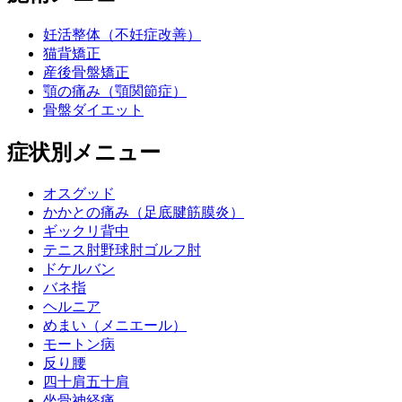
妊活整体（不妊症改善）
猫背矯正
産後骨盤矯正
顎の痛み（顎関節症）
骨盤ダイエット
症状別メニュー
オスグッド
かかとの痛み（足底腱筋膜炎）
ギックリ背中
テニス肘野球肘ゴルフ肘
ドケルバン
バネ指
ヘルニア
めまい（メニエール）
モートン病
反り腰
四十肩五十肩
坐骨神経痛