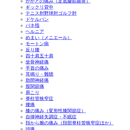
かかとの痛み（足底腱筋膜炎）
ギックリ背中
テニス肘野球肘ゴルフ肘
ドケルバン
バネ指
ヘルニア
めまい（メニエール）
モートン病
反り腰
四十肩五十肩
坐骨神経痛
手首の痛み
耳鳴り・難聴
肋間神経痛
股関節痛
肩こり
脊柱管狭窄症
腰痛
膝の痛み（変形性膝関節症）
自律神経失調症・不眠症
頚から腕の痛み（頚部脊柱管狭窄症ほか）
頭痛