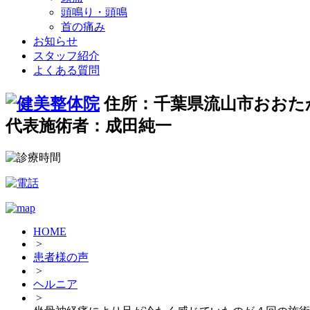
頭鳴り・頭鳴
首の痛み
お知らせ
スタッフ紹介
よくある質問
住所：千葉県流山市おおたか
代表施術者：成田純一
HOME
>
患者様の声
>
ヘルニア
>