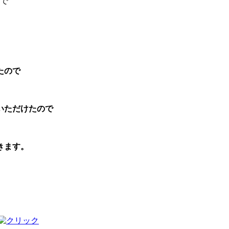
で
たので
。
いただけたので
きます。