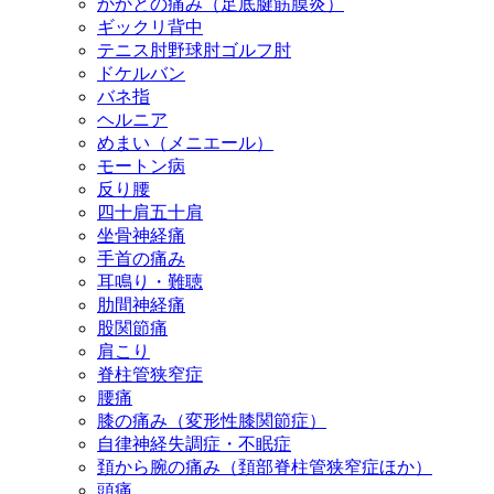
かかとの痛み（足底腱筋膜炎）
ギックリ背中
テニス肘野球肘ゴルフ肘
ドケルバン
バネ指
ヘルニア
めまい（メニエール）
モートン病
反り腰
四十肩五十肩
坐骨神経痛
手首の痛み
耳鳴り・難聴
肋間神経痛
股関節痛
肩こり
脊柱管狭窄症
腰痛
膝の痛み（変形性膝関節症）
自律神経失調症・不眠症
頚から腕の痛み（頚部脊柱管狭窄症ほか）
頭痛