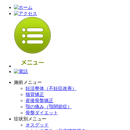
施術メニュー
妊活整体（不妊症改善）
猫背矯正
産後骨盤矯正
顎の痛み（顎関節症）
骨盤ダイエット
症状別メニュー
オスグッド