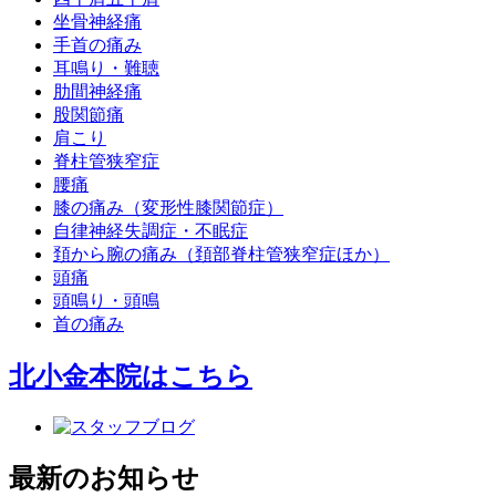
坐骨神経痛
手首の痛み
耳鳴り・難聴
肋間神経痛
股関節痛
肩こり
脊柱管狭窄症
腰痛
膝の痛み（変形性膝関節症）
自律神経失調症・不眠症
頚から腕の痛み（頚部脊柱管狭窄症ほか）
頭痛
頭鳴り・頭鳴
首の痛み
北小金本院
はこちら
最新のお知らせ