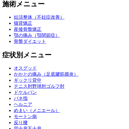
施術メニュー
妊活整体（不妊症改善）
猫背矯正
産後骨盤矯正
顎の痛み（顎関節症）
骨盤ダイエット
症状別メニュー
オスグッド
かかとの痛み（足底腱筋膜炎）
ギックリ背中
テニス肘野球肘ゴルフ肘
ドケルバン
バネ指
ヘルニア
めまい（メニエール）
モートン病
反り腰
四十肩五十肩