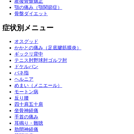
産後骨盤矯正
顎の痛み（顎関節症）
骨盤ダイエット
症状別メニュー
オスグッド
かかとの痛み（足底腱筋膜炎）
ギックリ背中
テニス肘野球肘ゴルフ肘
ドケルバン
バネ指
ヘルニア
めまい（メニエール）
モートン病
反り腰
四十肩五十肩
坐骨神経痛
手首の痛み
耳鳴り・難聴
肋間神経痛