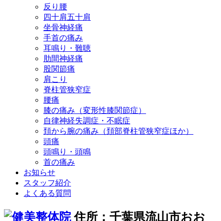
反り腰
四十肩五十肩
坐骨神経痛
手首の痛み
耳鳴り・難聴
肋間神経痛
股関節痛
肩こり
脊柱管狭窄症
腰痛
膝の痛み（変形性膝関節症）
自律神経失調症・不眠症
頚から腕の痛み（頚部脊柱管狭窄症ほか）
頭痛
頭鳴り・頭鳴
首の痛み
お知らせ
スタッフ紹介
よくある質問
住所：千葉県流山市おお