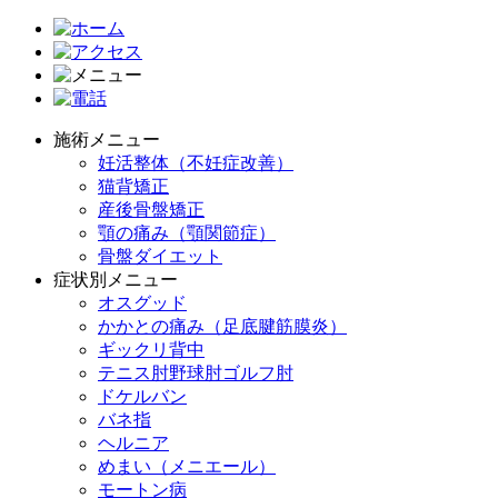
施術メニュー
妊活整体（不妊症改善）
猫背矯正
産後骨盤矯正
顎の痛み（顎関節症）
骨盤ダイエット
症状別メニュー
オスグッド
かかとの痛み（足底腱筋膜炎）
ギックリ背中
テニス肘野球肘ゴルフ肘
ドケルバン
バネ指
ヘルニア
めまい（メニエール）
モートン病