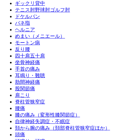
ギックリ背中
テニス肘野球肘ゴルフ肘
ドケルバン
バネ指
ヘルニア
めまい（メニエール）
モートン病
反り腰
四十肩五十肩
坐骨神経痛
手首の痛み
耳鳴り・難聴
肋間神経痛
股関節痛
肩こり
脊柱管狭窄症
腰痛
膝の痛み（変形性膝関節症）
自律神経失調症・不眠症
頚から腕の痛み（頚部脊柱管狭窄症ほか）
頭痛