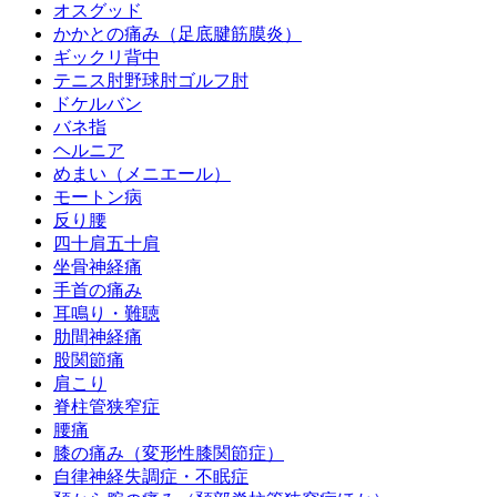
オスグッド
かかとの痛み（足底腱筋膜炎）
ギックリ背中
テニス肘野球肘ゴルフ肘
ドケルバン
バネ指
ヘルニア
めまい（メニエール）
モートン病
反り腰
四十肩五十肩
坐骨神経痛
手首の痛み
耳鳴り・難聴
肋間神経痛
股関節痛
肩こり
脊柱管狭窄症
腰痛
膝の痛み（変形性膝関節症）
自律神経失調症・不眠症