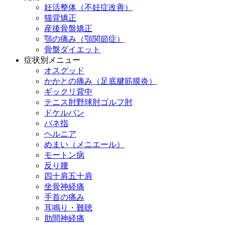
妊活整体（不妊症改善）
猫背矯正
産後骨盤矯正
顎の痛み（顎関節症）
骨盤ダイエット
症状別メニュー
オスグッド
かかとの痛み（足底腱筋膜炎）
ギックリ背中
テニス肘野球肘ゴルフ肘
ドケルバン
バネ指
ヘルニア
めまい（メニエール）
モートン病
反り腰
四十肩五十肩
坐骨神経痛
手首の痛み
耳鳴り・難聴
肋間神経痛