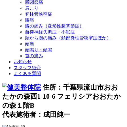
股関節痛
肩こり
脊柱管狭窄症
腰痛
膝の痛み（変形性膝関節症）
自律神経失調症・不眠症
頚から腕の痛み（頚部脊柱管狭窄症ほか）
頭痛
頭鳴り・頭鳴
首の痛み
お知らせ
スタッフ紹介
よくある質問
住所：千葉県流山市おお
たかの森西1-10-6 フェリシアおおたか
の森１階B
代表施術者：成田純一