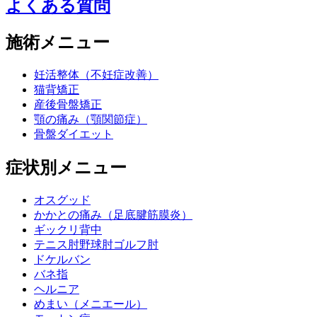
よくある質問
施術メニュー
妊活整体（不妊症改善）
猫背矯正
産後骨盤矯正
顎の痛み（顎関節症）
骨盤ダイエット
症状別メニュー
オスグッド
かかとの痛み（足底腱筋膜炎）
ギックリ背中
テニス肘野球肘ゴルフ肘
ドケルバン
バネ指
ヘルニア
めまい（メニエール）