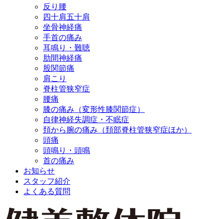
反り腰
四十肩五十肩
坐骨神経痛
手首の痛み
耳鳴り・難聴
肋間神経痛
股関節痛
肩こり
脊柱管狭窄症
腰痛
膝の痛み（変形性膝関節症）
自律神経失調症・不眠症
頚から腕の痛み（頚部脊柱管狭窄症ほか）
頭痛
頭鳴り・頭鳴
首の痛み
お知らせ
スタッフ紹介
よくある質問