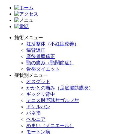
施術メニュー
妊活整体（不妊症改善）
猫背矯正
産後骨盤矯正
顎の痛み（顎関節症）
骨盤ダイエット
症状別メニュー
オスグッド
かかとの痛み（足底腱筋膜炎）
ギックリ背中
テニス肘野球肘ゴルフ肘
ドケルバン
バネ指
ヘルニア
めまい（メニエール）
モートン病