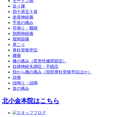
モートン病
反り腰
四十肩五十肩
坐骨神経痛
手首の痛み
耳鳴り・難聴
肋間神経痛
股関節痛
肩こり
脊柱管狭窄症
腰痛
膝の痛み（変形性膝関節症）
自律神経失調症・不眠症
頚から腕の痛み（頚部脊柱管狭窄症ほか）
頭痛
頭鳴り・頭鳴
首の痛み
北小金本院
はこちら