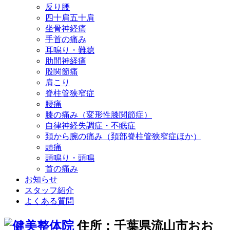
反り腰
四十肩五十肩
坐骨神経痛
手首の痛み
耳鳴り・難聴
肋間神経痛
股関節痛
肩こり
脊柱管狭窄症
腰痛
膝の痛み（変形性膝関節症）
自律神経失調症・不眠症
頚から腕の痛み（頚部脊柱管狭窄症ほか）
頭痛
頭鳴り・頭鳴
首の痛み
お知らせ
スタッフ紹介
よくある質問
住所：千葉県流山市おお