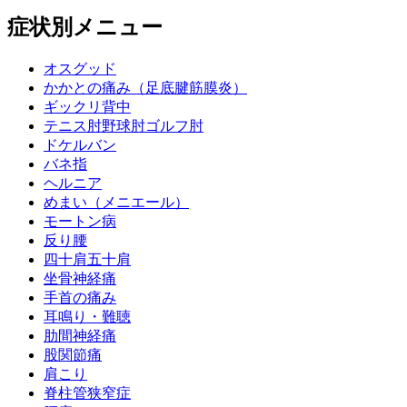
症状別メニュー
オスグッド
かかとの痛み（足底腱筋膜炎）
ギックリ背中
テニス肘野球肘ゴルフ肘
ドケルバン
バネ指
ヘルニア
めまい（メニエール）
モートン病
反り腰
四十肩五十肩
坐骨神経痛
手首の痛み
耳鳴り・難聴
肋間神経痛
股関節痛
肩こり
脊柱管狭窄症