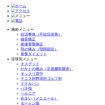
施術メニュー
妊活整体（不妊症改善）
猫背矯正
産後骨盤矯正
顎の痛み（顎関節症）
骨盤ダイエット
症状別メニュー
オスグッド
かかとの痛み（足底腱筋膜炎）
ギックリ背中
テニス肘野球肘ゴルフ肘
ドケルバン
バネ指
ヘルニア
めまい（メニエール）
モートン病