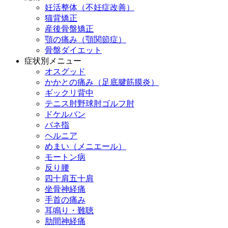
妊活整体（不妊症改善）
猫背矯正
産後骨盤矯正
顎の痛み（顎関節症）
骨盤ダイエット
症状別メニュー
オスグッド
かかとの痛み（足底腱筋膜炎）
ギックリ背中
テニス肘野球肘ゴルフ肘
ドケルバン
バネ指
ヘルニア
めまい（メニエール）
モートン病
反り腰
四十肩五十肩
坐骨神経痛
手首の痛み
耳鳴り・難聴
肋間神経痛