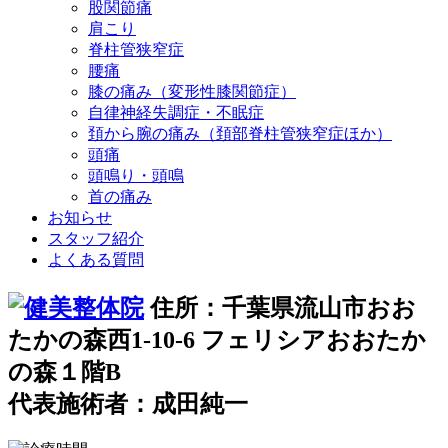
股関節痛
肩こり
脊柱管狭窄症
腰痛
膝の痛み（変形性膝関節症）
自律神経失調症・不眠症
頚から腕の痛み（頚部脊柱管狭窄症ほか）
頭痛
頭鳴り・頭鳴
首の痛み
お知らせ
スタッフ紹介
よくある質問
住所：千葉県流山市おお
たかの森西1-10-6 フェリシアおおたか
の森１階B
代表施術者：成田純一