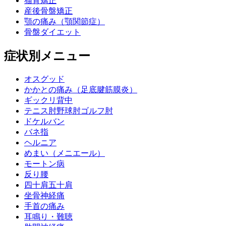
猫背矯正
産後骨盤矯正
顎の痛み（顎関節症）
骨盤ダイエット
症状別メニュー
オスグッド
かかとの痛み（足底腱筋膜炎）
ギックリ背中
テニス肘野球肘ゴルフ肘
ドケルバン
バネ指
ヘルニア
めまい（メニエール）
モートン病
反り腰
四十肩五十肩
坐骨神経痛
手首の痛み
耳鳴り・難聴