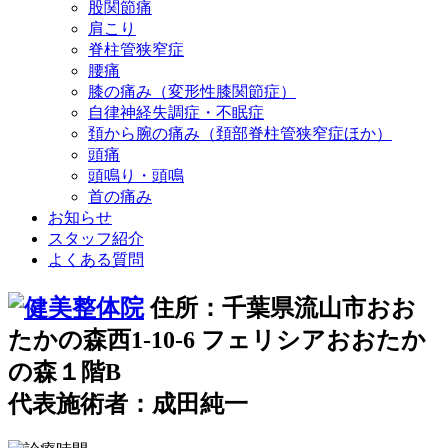
股関節痛
肩こり
脊柱管狭窄症
腰痛
膝の痛み（変形性膝関節症）
自律神経失調症・不眠症
頚から腕の痛み（頚部脊柱管狭窄症ほか）
頭痛
頭鳴り・頭鳴
首の痛み
お知らせ
スタッフ紹介
よくある質問
住所：千葉県流山市おお
たかの森西1-10-6 フェリシアおおたか
の森１階B
代表施術者：成田純一