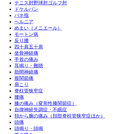
テニス肘野球肘ゴルフ肘
ドケルバン
バネ指
ヘルニア
めまい（メニエール）
モートン病
反り腰
四十肩五十肩
坐骨神経痛
手首の痛み
耳鳴り・難聴
肋間神経痛
股関節痛
肩こり
脊柱管狭窄症
腰痛
膝の痛み（変形性膝関節症）
自律神経失調症・不眠症
頚から腕の痛み（頚部脊柱管狭窄症ほか）
頭痛
頭鳴り・頭鳴