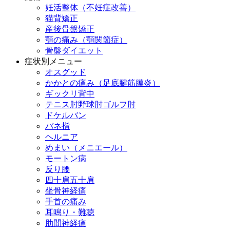
妊活整体（不妊症改善）
猫背矯正
産後骨盤矯正
顎の痛み（顎関節症）
骨盤ダイエット
症状別メニュー
オスグッド
かかとの痛み（足底腱筋膜炎）
ギックリ背中
テニス肘野球肘ゴルフ肘
ドケルバン
バネ指
ヘルニア
めまい（メニエール）
モートン病
反り腰
四十肩五十肩
坐骨神経痛
手首の痛み
耳鳴り・難聴
肋間神経痛