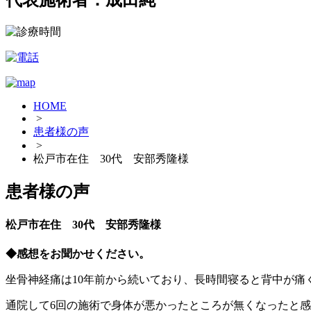
代表施術者：成田純一
HOME
>
患者様の声
>
松戸市在住 30代 安部秀隆様
患者様の声
松戸市在住 30代 安部秀隆様
◆感想をお聞かせください。
坐骨神経痛は10年前から続いており、長時間寝ると背中が
通院して6回の施術で身体が悪かったところが無くなったと