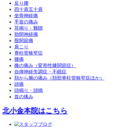
反り腰
四十肩五十肩
坐骨神経痛
手首の痛み
耳鳴り・難聴
肋間神経痛
股関節痛
肩こり
脊柱管狭窄症
腰痛
膝の痛み（変形性膝関節症）
自律神経失調症・不眠症
頚から腕の痛み（頚部脊柱管狭窄症ほか）
頭痛
頭鳴り・頭鳴
首の痛み
北小金本院
はこちら