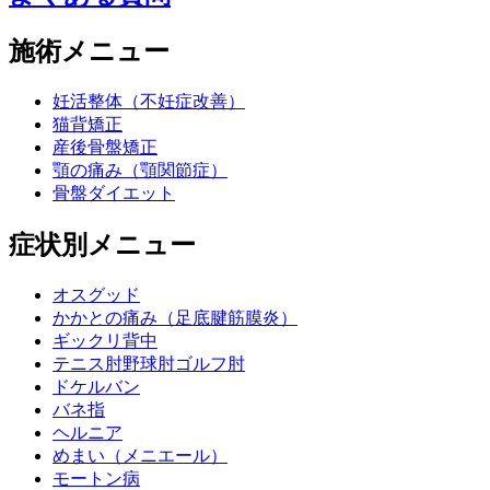
施術メニュー
妊活整体（不妊症改善）
猫背矯正
産後骨盤矯正
顎の痛み（顎関節症）
骨盤ダイエット
症状別メニュー
オスグッド
かかとの痛み（足底腱筋膜炎）
ギックリ背中
テニス肘野球肘ゴルフ肘
ドケルバン
バネ指
ヘルニア
めまい（メニエール）
モートン病